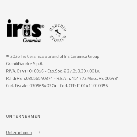
© 2026 Iris Ceramica a brand of Iris Ceramica Group
GranitiFiandre S.p.A.
P.IVA. 01411010356 - Cap.Soc. € 27.253.397,00 i.v.
R.I. di RE n.03056540374 - R.E.A. n. 151772 Mecc. RE 006481
Cod. Fiscale: 03056540374 - Cod. CEE: IT 01411010356
UNTERNEHMEN
Unternehmen