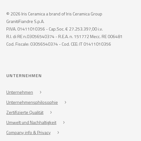
© 2026 Iris Ceramica a brand of Iris Ceramica Group
GranitiFiandre S.p.A.
P.IVA. 01411010356 - Cap.Soc. € 27.253.397,00 i.v.
R.I. di RE n.03056540374 - R.E.A. n. 151772 Mecc. RE 006481
Cod. Fiscale: 03056540374 - Cod. CEE: IT 01411010356
UNTERNEHMEN
Unternehmen
Unternehmensphilosophie
Zertifizierte Qualität
Umwelt und Nachhaltigkeit
Company info & Privacy