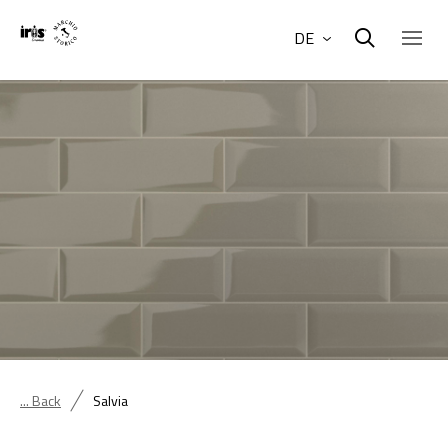
DE
... Back
Salvia