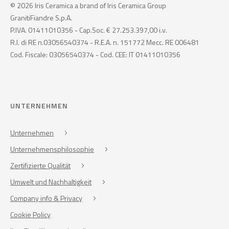
© 2026 Iris Ceramica a brand of Iris Ceramica Group
GranitiFiandre S.p.A.
P.IVA. 01411010356 - Cap.Soc. € 27.253.397,00 i.v.
R.I. di RE n.03056540374 - R.E.A. n. 151772 Mecc. RE 006481
Cod. Fiscale: 03056540374 - Cod. CEE: IT 01411010356
UNTERNEHMEN
Unternehmen
Unternehmensphilosophie
Zertifizierte Qualität
Umwelt und Nachhaltigkeit
Company info & Privacy
Cookie Policy