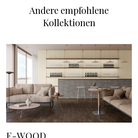
Andere empfohlene
Kollektionen
E-WOOD
M