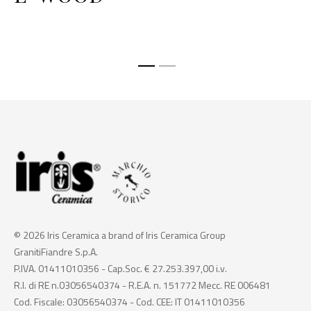
© 2026 Iris Ceramica a brand of Iris Ceramica Group
GranitiFiandre S.p.A.
P.IVA. 01411010356 - Cap.Soc. € 27.253.397,00 i.v.
R.I. di RE n.03056540374 - R.E.A. n. 151772 Mecc. RE 006481
Cod. Fiscale: 03056540374 - Cod. CEE: IT 01411010356