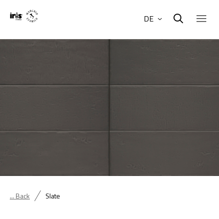
DE
... Back
Slate