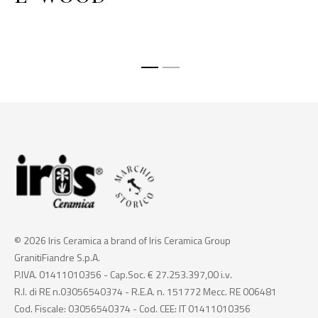
© 2026 Iris Ceramica a brand of Iris Ceramica Group
GranitiFiandre S.p.A.
P.IVA. 01411010356 - Cap.Soc. € 27.253.397,00 i.v.
R.I. di RE n.03056540374 - R.E.A. n. 151772 Mecc. RE 006481
Cod. Fiscale: 03056540374 - Cod. CEE: IT 01411010356