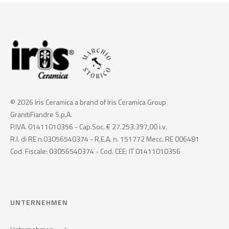
© 2026 Iris Ceramica a brand of Iris Ceramica Group
GranitiFiandre S.p.A.
P.IVA. 01411010356 - Cap.Soc. € 27.253.397,00 i.v.
R.I. di RE n.03056540374 - R.E.A. n. 151772 Mecc. RE 006481
Cod. Fiscale: 03056540374 - Cod. CEE: IT 01411010356
UNTERNEHMEN