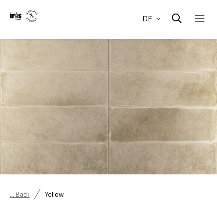
DE
... Back
Yellow