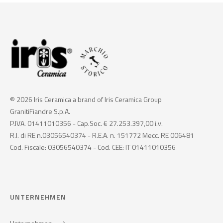
© 2026 Iris Ceramica a brand of Iris Ceramica Group
GranitiFiandre S.p.A.
P.IVA. 01411010356 - Cap.Soc. € 27.253.397,00 i.v.
R.I. di RE n.03056540374 - R.E.A. n. 151772 Mecc. RE 006481
Cod. Fiscale: 03056540374 - Cod. CEE: IT 01411010356
UNTERNEHMEN